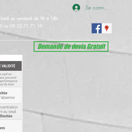
Se connecter
u lundi au vendredi de 9h à 18h
10
ou 09 52 71 71 19
Demande de devis Gratuit