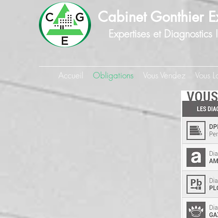
Cabinet Gonthier E
Expertises et Diagnostics 
Accueil
Obligations
Vous Vendez
Vous L