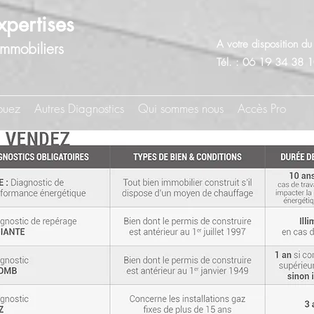
xpertises
A votre disposition d
Immobiliers
Tél. :
06 19 34 38 
ouez
Autres Diagnostics
Qui sommes nous
Accès Pro