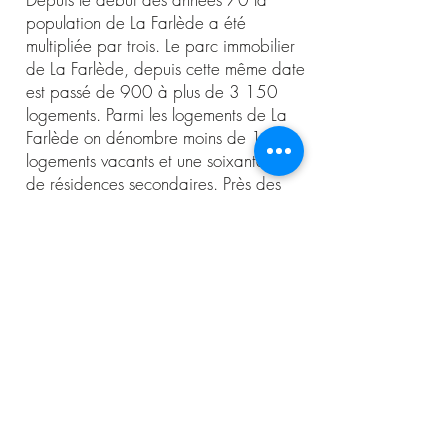
population de La Farlède a été
multipliée par trois. Le parc immobilier
de La Farlède, depuis cette même date
est passé de 900 à plus de 3 150
logements. Parmi les logements de La
Farlède on dénombre moins de 140
logements vacants et une soixantaine
de résidences secondaires. Près des
deux tiers des logements de La Farlède
sont des maisons individuelles. Un quart
seulement des résidents de La Farlède
sont locataires de leur habitation.
Demande de devis Gratuit