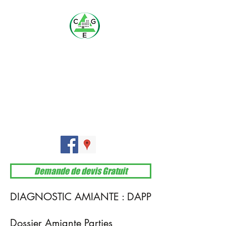
Cabinet Gonthier
Expertises
Expertises et Diagnostics Immobiliers
A votre disposition du lundi au vendredi de 9h à 18h
Tél. :
06 19 34 38 10
ou
09 52 71 71 19
Demande de devis Gratuit
DIAGNOSTIC AMIANTE : DAPP
Dossier Amiante Parties